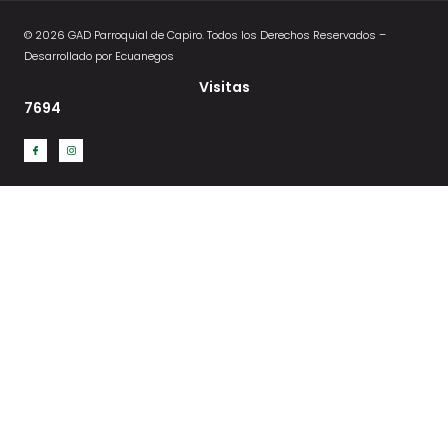
© 2026 GAD Parroquial de Capiro. Todos los Derechos Reservados –
Desarrollado por Ecuanegos
Visitas
7694