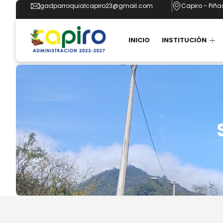
gadparroquialcapiro23@gmail.com
Capiro - Piñas
INICIO
INSTITUCIÓN