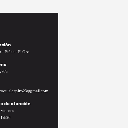
ación
 - Piñas - El Oro
ono
7975
roquialcapiro23@gmail.com
io de atención
 viernes
 17h30