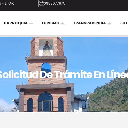
 - El Oro
0983677975
PARROQUIA
TURISMO
TRANSPARENCIA
EJE
Solicitud De Trámite En Líne