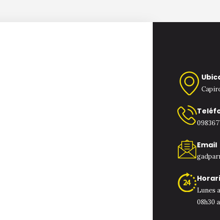
Ubic
Capiro
Teléf
098367
Email
gadpar
Horar
Lunes a
08h30 a